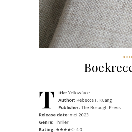
BOO
Boekrece
T
itle:
Yellowface
Author:
Rebecca F. Kuang
Publisher:
The Borough Press
Release date:
mei 2023
Genre:
Thriller
Rating:
★★★★✩ 4.0