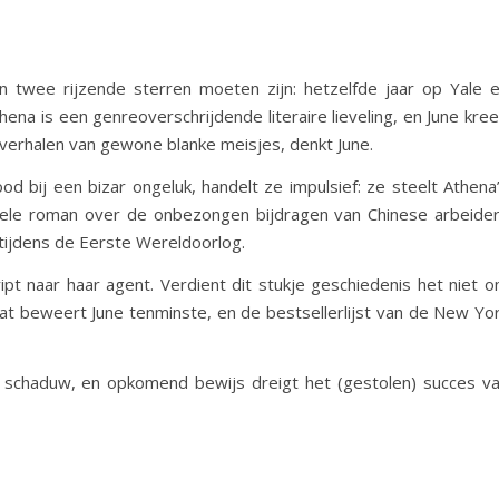
 twee rijzende sterren moeten zijn: hetzelfde jaar op Yale 
hena is een genreoverschrijdende literaire lieveling, en June kre
verhalen van gewone blanke meisjes, denkt June.
d bij een bizar ongeluk, handelt ze impulsief: ze steelt Athena
ele roman over de onbezongen bijdragen van Chinese arbeide
tijdens de Eerste Wereldoorlog.
t naar haar agent. Verdient dit stukje geschiedenis het niet 
Dat beweert June tenminste, en de bestsellerlijst van de New Yo
 schaduw, en opkomend bewijs dreigt het (gestolen) succes v