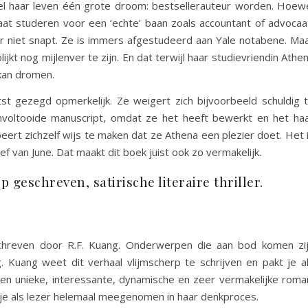
eel haar leven één grote droom: bestsellerauteur worden. Hoew
aat studeren voor een ‘echte’ baan zoals accountant of advocaa
er niet snapt. Ze is immers afgestudeerd aan Yale notabene. Ma
ijkt nog mijlenver te zijn. En dat terwijl haar studievriendin Athe
 kan dromen.
tst gezegd opmerkelijk. Ze weigert zich bijvoorbeeld schuldig 
voltooide manuscript, omdat ze het heeft bewerkt en het ha
ert zichzelf wijs te maken dat ze Athena een plezier doet. Het 
f van June. Dat maakt dit boek juist ook zo vermakelijk.
 geschreven, satirische literaire thriller.
reven door R.F. Kuang. Onderwerpen die aan bod komen zi
ng. Kuang weet dit verhaal vlijmscherp te schrijven en pakt je a
n een unieke, interessante, dynamische en zeer vermakelijke roma
je als lezer helemaal meegenomen in haar denkproces.