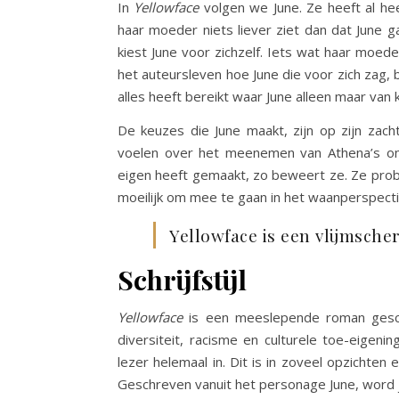
In
Yellowface
volgen we June. Ze heeft al h
haar moeder niets liever ziet dan dat June g
kiest June voor zichzelf. Iets wat haar moed
het auteursleven hoe June die voor zich zag, bl
alles heeft bereikt waar June alleen maar van
De keuzes die June maakt, zijn op zijn zach
voelen over het meenemen van Athena’s on
eigen heeft gemaakt, zo beweert ze. Ze probe
moeilijk om mee te gaan in het waanperspectie
Yellowface is een vlijmscherp
Schrijfstijl
Yellowface
is een meeslepende roman gesch
diversiteit, racisme en culturele toe-eigeni
lezer helemaal in. Dit is in zoveel opzichte
Geschreven vanuit het personage June, word 