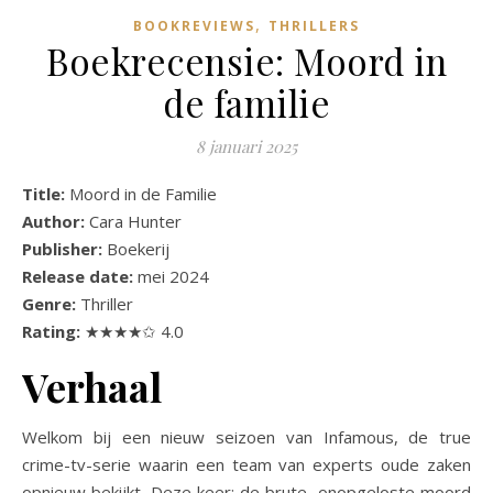
,
BOOKREVIEWS
THRILLERS
Boekrecensie: Moord in
de familie
8 januari 2025
Title:
Moord in de Familie
Author:
Cara Hunter
Publisher:
Boekerij
Release date:
mei 2024
Genre:
Thriller
Rating:
★★★★✩ 4.0
Verhaal
Welkom bij een nieuw seizoen van Infamous, de true
crime-tv-serie waarin een team van experts oude zaken
opnieuw bekijkt. Deze keer: de brute, onopgeloste moord