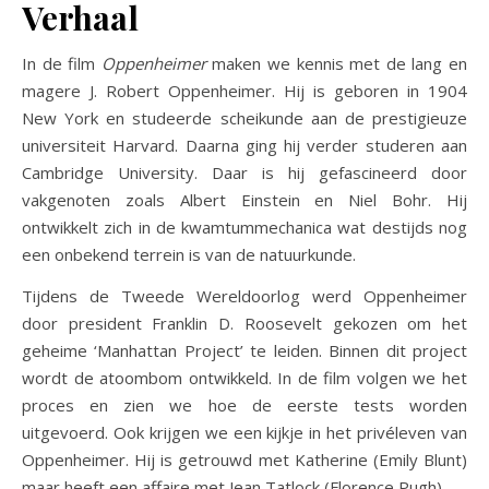
Verhaal
In de film
Oppenheimer
maken we kennis met de lang en
magere J. Robert Oppenheimer. Hij is geboren in 1904
New York en studeerde scheikunde aan de prestigieuze
universiteit Harvard. Daarna ging hij verder studeren aan
Cambridge University. Daar is hij gefascineerd door
vakgenoten zoals Albert Einstein en Niel Bohr. Hij
ontwikkelt zich in de kwamtummechanica wat destijds nog
een onbekend terrein is van de natuurkunde.
Tijdens de Tweede Wereldoorlog werd Oppenheimer
door president Franklin D. Roosevelt gekozen om het
geheime ‘Manhattan Project’ te leiden. Binnen dit project
wordt de atoombom ontwikkeld. In de film volgen we het
proces en zien we hoe de eerste tests worden
uitgevoerd. Ook krijgen we een kijkje in het privéleven van
Oppenheimer. Hij is getrouwd met Katherine (Emily Blunt)
maar heeft een affaire met Jean Tatlock (Florence Pugh).