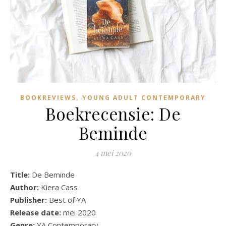
,
BOOKREVIEWS
YOUNG ADULT CONTEMPORARY
Boekrecensie: De
Beminde
4 mei 2020
Title:
De Beminde
Author:
Kiera Cass
Publisher:
Best of YA
Release date:
mei 2020
Genre:
YA Contemporary