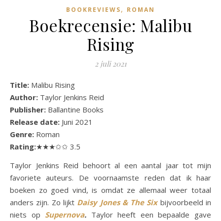
,
BOOKREVIEWS
ROMAN
Boekrecensie: Malibu
Rising
2 juli 2021
Title:
Malibu Rising
Author:
Taylor Jenkins Reid
Publisher:
Ballantine Books
Release date:
Juni 2021
Genre:
Roman
Rating:
★★★✩✩ 3.5
Taylor Jenkins Reid behoort al een aantal jaar tot mijn
favoriete auteurs. De voornaamste reden dat ik haar
boeken zo goed vind, is omdat ze allemaal weer totaal
anders zijn. Zo lijkt
Daisy Jones & The Six
bijvoorbeeld in
niets op
Supernova
.
Taylor heeft een bepaalde gave