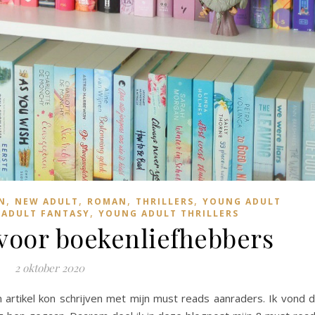
,
,
,
,
N
NEW ADULT
ROMAN
THRILLERS
YOUNG ADULT
,
 ADULT FANTASY
YOUNG ADULT THRILLERS
voor boekenliefhebbers
2 oktober 2020
 artikel kon schrijven met mijn must reads aanraders. Ik vond d