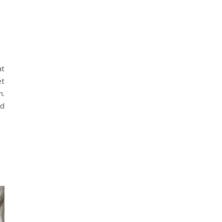
T
at
et
n.
ed